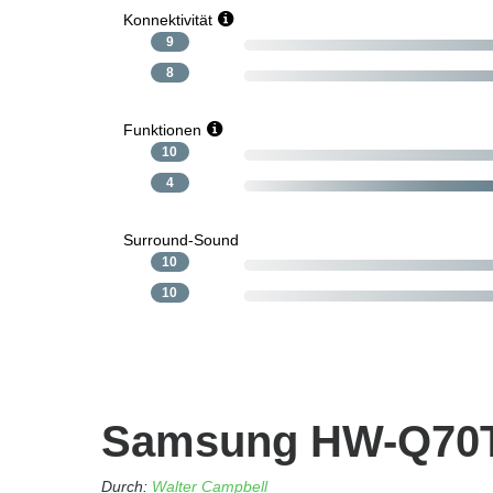
Konnektivität
9
8
Funktionen
10
4
Surround-Sound
10
10
Samsung HW-Q70T
Durch:
Walter Campbell