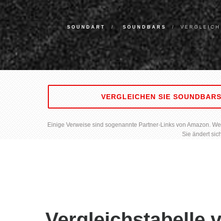
SOUNDART
SOUNDBARS
VERGLEICH
VERGLEICHEN SIE SOUNDBAR
Einige Verweise sind sogenannte Partner-Links von Amazon. Wenn 
Sie ändert sic
Vergleichstabelle