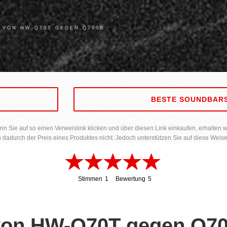
 VON HW-Q70T GEGEN Q700B
S
BESTE SOUNDBAR
Sie auf so einen Verweislink klicken und über diesen Link einkaufen, erhalten wir 
h dadurch der Preis eines Produktes nicht. Jedoch unterstützen Sie auf diese Weise
Stimmen
1
Bewertung
5
1
5
 von HW-Q70T gegen Q7