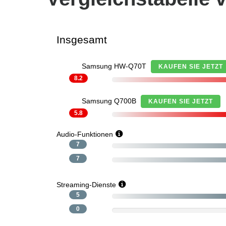
Insgesamt
Samsung HW-Q70T
KAUFEN SIE JETZT
8.2
Samsung Q700B
KAUFEN SIE JETZT
5.8
Audio-Funktionen
7
7
Streaming-Dienste
5
0