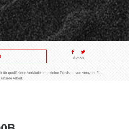
S
Aktion
für qualifizierte Verkäufe eine kleine Provision von Amazon. Für
 unsere Arbeit.
00B