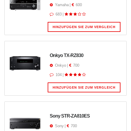
Yamaha
|
600
683
|
HINZUFÜGEN SIE ZUM VERGLEICH
Onkyo TX-RZ830
Onkyo
|
700
104
|
HINZUFÜGEN SIE ZUM VERGLEICH
Sony STR-ZA810ES
Sony
|
700