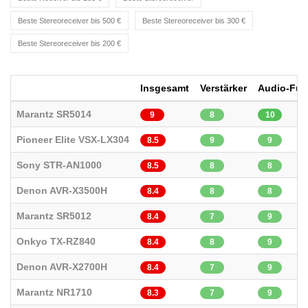
Beste Stereoreceiver bis 500 €
Beste Stereoreceiver bis 300 €
Beste Stereoreceiver bis 200 €
Insgesamt
Verstärker
Audio-Fun
Marantz SR5014
9
8
10
Pioneer Elite VSX-LX304
8.5
9
9
Sony STR-AN1000
8.5
8
8
Denon AVR-X3500H
8.4
8
8
Marantz SR5012
8.4
7
9
Onkyo TX-RZ840
8.4
8
9
Denon AVR-X2700H
8.4
7
9
Marantz NR1710
8.3
7
9