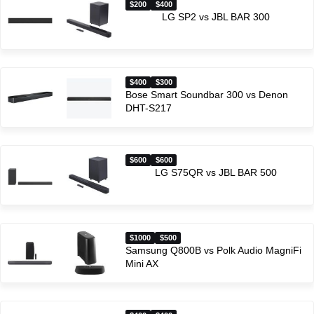
$200
$400
LG SP2 vs JBL BAR 300
$400
$300
Bose Smart Soundbar 300 vs Denon
DHT-S217
$600
$600
LG S75QR vs JBL BAR 500
$1000
$500
Samsung Q800B vs Polk Audio MagniFi
Mini AX