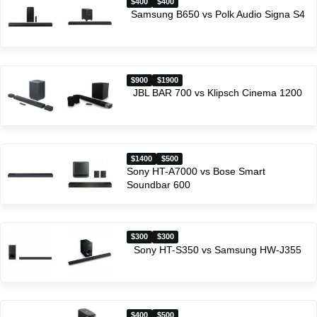
$400
$400
Samsung B650 vs Polk Audio Signa S4
$900
$1900
JBL BAR 700 vs Klipsch Cinema 1200
$1400
$500
Sony HT-A7000 vs Bose Smart
Soundbar 600
$300
$300
Sony HT-S350 vs Samsung HW-J355
$400
$500