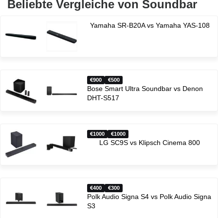
Beliebte Vergleiche von Soundbar
Yamaha SR-B20A vs Yamaha YAS-108
900
500
Bose Smart Ultra Soundbar vs Denon
DHT-S517
1000
1000
LG SC9S vs Klipsch Cinema 800
400
300
Polk Audio Signa S4 vs Polk Audio Signa
S3