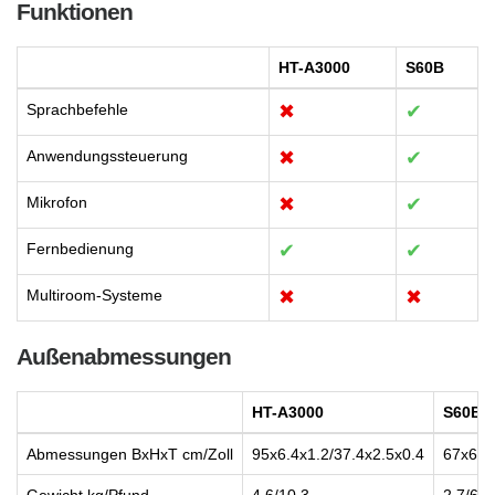
Funktionen
HT-A3000
S60B
Sprachbefehle
✖
✔
Anwendungssteuerung
✖
✔
Mikrofon
✖
✔
Fernbedienung
✔
✔
Multiroom-Systeme
✖
✖
Außenabmessungen
HT-A3000
S60B
Abmessungen BxHxT cm/Zoll
95x6.4x1.2/37.4x2.5x0.4
67x6.2