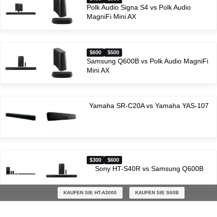
Polk Audio Signa S4 vs Polk Audio
MagniFi Mini AX
$600
$500
Samsung Q600B vs Polk Audio MagniFi
Mini AX
Yamaha SR-C20A vs Yamaha YAS-107
$300
$600
Sony HT-S40R vs Samsung Q600B
KAUFEN SIE HT-A3000
KAUFEN SIE S60B
$400
$300