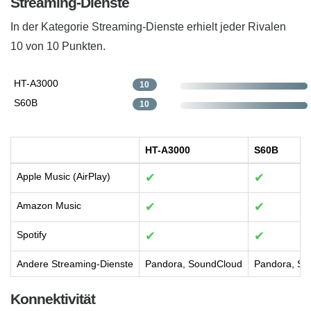
Streaming-Dienste
In der Kategorie Streaming-Dienste erhielt jeder Rivalen
10 von 10 Punkten.
HT-A3000
10
S60B
10
HT-A3000
S60B
Apple Music (AirPlay)
✔
✔
Amazon Music
✔
✔
Spotify
✔
✔
Andere Streaming-Dienste
Pandora, SoundCloud
Pandora, So
Konnektivität