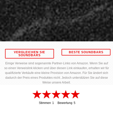
VERGLEICHEN SIE
BESTE SOUNDBARS
SOUNDBARS
Einige Verweise sind sogenannte Partner-Links von Amazon. Wenn Sie auf
so einen Verweislink klicken und über diesen Link einkaufen, erhalten wir für
qualifizierte Verkäufe eine kleine Provision von Amazon. Für Sie ändert sich
dadurch der Preis eines Produktes nicht. Jedoch unterstützen Sie auf diese
Weise unsere Arbeit.
Stimmen
1
Bewertung
5
1
5