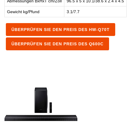
Abmessungen BxHxT cm/Zoll
96.5 x 5 x 10.1/38.6 x 2.4 x 4.5
1
Gewicht kg/Pfund
3.1/7.7
3
ÜBERPRÜFEN SIE DEN PREIS DES HW-Q70T
ÜBERPRÜFEN SIE DEN PREIS DES Q600C