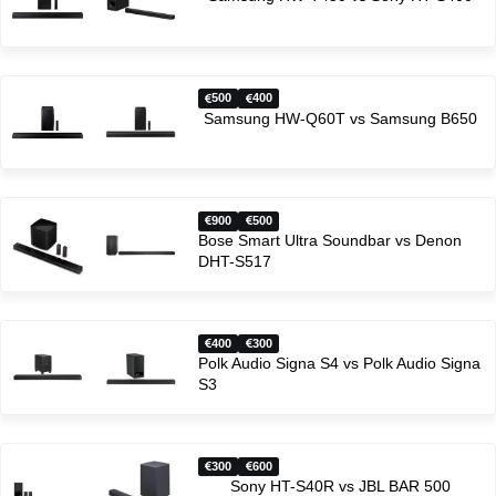
500
400
Samsung HW-Q60T vs Samsung B650
900
500
Bose Smart Ultra Soundbar vs Denon
DHT-S517
400
300
Polk Audio Signa S4 vs Polk Audio Signa
S3
300
600
Sony HT-S40R vs JBL BAR 500