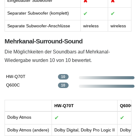
Eingebauter Subwoofer
✖
✖
Separater Subwoofer (komplett)
✔
✔
Separate Subwoofer-Anschlüsse
wireless
wireless
Mehrkanal-Surround-Sound
Die Möglichkeiten der Soundbars auf Mehrkanal-
Wiedergabe ​wurden 10 von 10 bewertet.
HW-Q70T
10
Q600C
10
HW-Q70T
Q600C
Dolby Atmos
✔
✔
Dolby Atmos (andere)
Dolby Digital, Dolby Pro Logic II
Dolby Tr