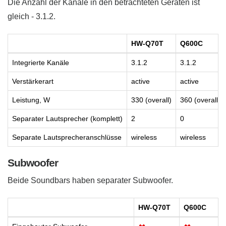
Die Anzahl der Kanäle in den betrachteten Geräten ist
gleich - 3.1.2.
HW-Q70T
Q600C
Integrierte Kanäle
3.1.2
3.1.2
Verstärkerart
active
active
Leistung, W
330 (overall)
360 (overall)
Separater Lautsprecher (komplett)
2
0
Separate Lautsprecheranschlüsse
wireless
wireless
Subwoofer
Beide Soundbars haben separater Subwoofer.
HW-Q70T
Q600C