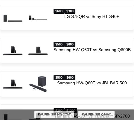
$600
$300
LG S75QR vs Sony HT-S40R
$500
$600
Samsung HW-Q60T vs Samsung Q600B
$500
$600
Samsung HW-Q60T vs JBL BAR 500
$300
$1200
KAUFEN SIE HW-Q70T
KAUFEN SIE Q600C
Yamaha YAS-207 vs Yamaha YSP-2700