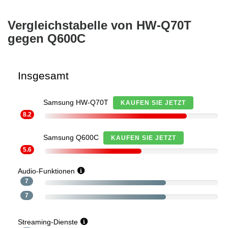
Vergleichstabelle von HW-Q70T
gegen Q600C
Insgesamt
Samsung HW-Q70T
KAUFEN SIE JETZT
8.2
Samsung Q600C
KAUFEN SIE JETZT
5.6
Audio-Funktionen
7
7
Streaming-Dienste