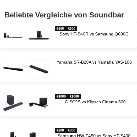
Beliebte Vergleiche von Soundbar
300
600
Sony HT-S40R vs Samsung Q600C
Yamaha SR-B20A vs Yamaha YAS-108
1000
1000
LG SC9S vs Klipsch Cinema 800
200
300
Samsung HW-T450 vs Sony HT-S400