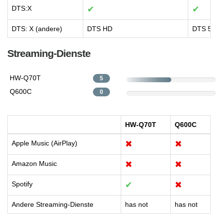
DTS:X
✔
✔
DTS: X (andere)
DTS HD
DTS 5.1
Streaming-Dienste
HW-Q70T
5
Q600C
0
HW-Q70T
Q600C
Apple Music (AirPlay)
✖
✖
Amazon Music
✖
✖
Spotify
✔
✖
Andere Streaming-Dienste
has not
has not