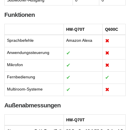
Funktionen
HW-Q70T
Q600C
Sprachbefehle
Amazon Alexa
✖
Anwendungssteuerung
✔
✖
Mikrofon
✔
✖
Fernbedienung
✔
✔
Multiroom-Systeme
✔
✖
Außenabmessungen
HW-Q70T