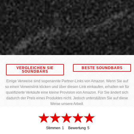
VERGLEICHEN SIE
BESTE SOUNDBARS
SOUNDBARS
Einige Verweise sind sogenannte Partner-Links von Amazon. Wenn Sie auf
so einen Verweislink klicken und über diesen Link einkaufen, erhalten wir für
qualifizierte Verkäufe eine kleine Provision von Amazon. Für Sie ändert sich
dadurch der Preis eines Produktes nicht. Jedoch unterstützen Sie auf diese
Weise unsere Arbeit.
Stimmen
1
Bewertung
5
1
5