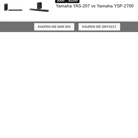
$300
$1200
Yamaha YAS-207 vs Yamaha YSP-2700
KAUFEN SIE BAR 500
KAUFEN SIE DHT-S217
$300
$300
Samsung B550 vs Samsung HW-A550
Sie können die wichtigsten technischen Nachrichten und Bewertungen direkt in Ihren
E-Mail ​bekommen