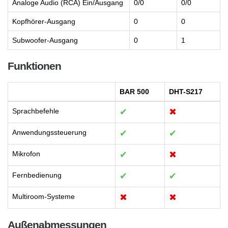
Analoge Audio (RCA) Ein/Ausgang
0/0
0/0
Kopfhörer-Ausgang
0
0
Subwoofer-Ausgang
0
1
Funktionen
BAR 500
DHT-S217
Sprachbefehle
✔
✖
Anwendungssteuerung
✔
✔
Mikrofon
✔
✖
Fernbedienung
✔
✔
Multiroom-Systeme
✖
✖
Außenabmessungen