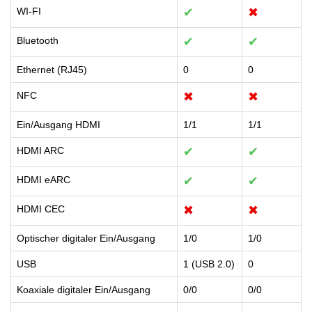
WI-FI
✔
✖
Bluetooth
✔
✔
Ethernet (RJ45)
0
0
NFC
✖
✖
Ein/Ausgang HDMI
1/1
1/1
HDMI ARC
✔
✔
HDMI eARC
✔
✔
HDMI CEC
✖
✖
Optischer digitaler Ein/Ausgang
1/0
1/0
USB
1 (USB 2.0)
0
Koaxiale digitaler Ein/Ausgang
0/0
0/0