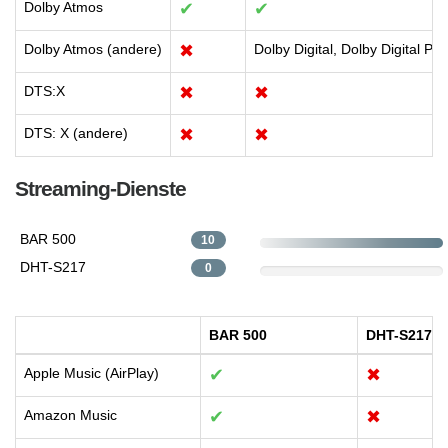
Dolby Atmos
✔
✔
Dolby Atmos (andere)
✖
Dolby Digital, Dolby Digital Pl
DTS:X
✖
✖
DTS: X (andere)
✖
✖
Streaming-Dienste
BAR 500
10
DHT-S217
0
BAR 500
DHT-S217
Apple Music (AirPlay)
✔
✖
Amazon Music
✔
✖