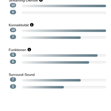
Streaming-Dienste
10
0
Konnektivität
10
7
Funktionen
9
8
Surround-Sound
7
5