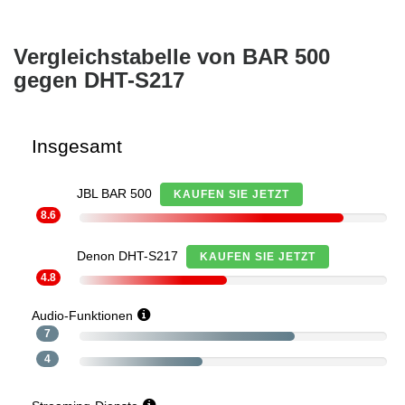
Vergleichstabelle von BAR 500
gegen DHT-S217
Insgesamt
JBL BAR 500
KAUFEN SIE JETZT
8.6
Denon DHT-S217
KAUFEN SIE JETZT
4.8
Audio-Funktionen
7
4