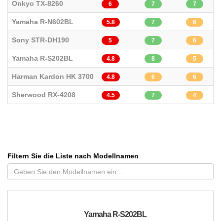
Onkyo TX-8260
6
7
7
Yamaha R-N602BL
5.8
7
6
Sony STR-DH190
5
7
6
Yamaha R-S202BL
4.8
8
5
Harman Kardon HK 3700
4.8
6
6
Sherwood RX-4208
4.5
7
4
Filtern Sie die Liste nach Modellnamen
Yamaha R-S202BL