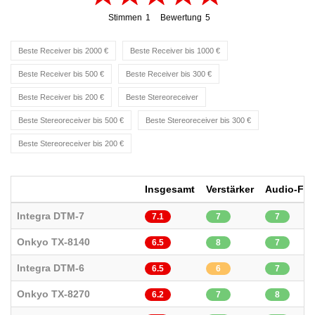
Stimmen
1
Bewertung
5
1
5
Beste Receiver bis 2000 €
Beste Receiver bis 1000 €
Beste Receiver bis 500 €
Beste Receiver bis 300 €
Beste Receiver bis 200 €
Beste Stereoreceiver
Beste Stereoreceiver bis 500 €
Beste Stereoreceiver bis 300 €
Beste Stereoreceiver bis 200 €
Insgesamt
Verstärker
Audio-Fun
Integra DTM-7
7.1
7
7
Onkyo TX-8140
6.5
8
7
Integra DTM-6
6.5
6
7
Onkyo TX-8270
6.2
7
8