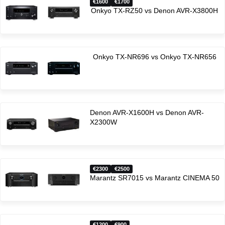
1600
1700
Onkyo TX-RZ50 vs Denon AVR-X3800H
Onkyo TX-NR696 vs Onkyo TX-NR656
Denon AVR-X1600H vs Denon AVR-
X2300W
2300
2500
Marantz SR7015 vs Marantz CINEMA 50
1200
900