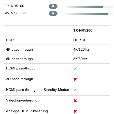
TX-NR5100
8
AVR-X2800H
9
TX-NR5100
HDR
HDR10+
4K pass-through
4K/120Hz
8K pass-through
8K/60Hz
HDMI pass-through
✔
3D pass-through
✖
HDMI pass-through im Standby-Modus
✔
Videokonvertierung
✖
Analoge HDMI-Skalierung
✖