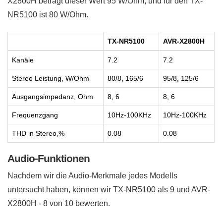
X2800H beträgt dieser Wert ​95 W/Ohm, und für den TX-
NR5100 ist 80 W/Ohm.
TX-NR5100
AVR-X2800H
Kanäle
7.2
7.2
Stereo Leistung, W/Ohm
80/8, 165/6
95/8, 125/6
Ausgangsimpedanz, Ohm
8, 6
8, 6
Frequenzgang
10Hz-100KHz
10Hz-100KHz
THD in Stereo,%
0.08
0.08
Audio-Funktionen
Nachdem wir die Audio-Merkmale jedes Modells
untersucht haben, können wir TX-NR5100 als 9 und AVR-
X2800H - 8 ​von 10 bewerten.