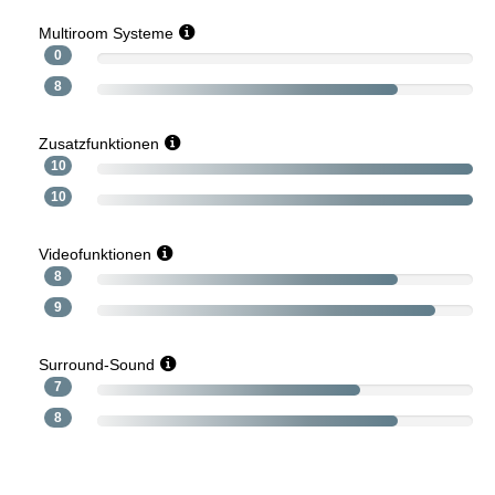
Multiroom Systeme
0
8
Zusatzfunktionen
10
10
Videofunktionen
8
9
Surround-Sound
7
8