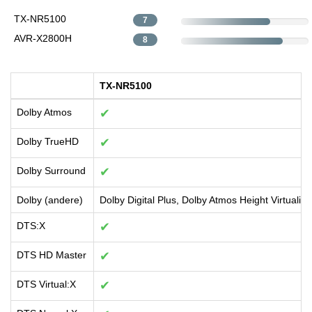
TX-NR5100
7
AVR-X2800H
8
TX-NR5100
Dolby Atmos
✔
Dolby TrueHD
✔
Dolby Surround
✔
Dolby (andere)
Dolby Digital Plus, Dolby Atmos Height Virtualiza
DTS:X
✔
DTS HD Master
✔
DTS Virtual:X
✔