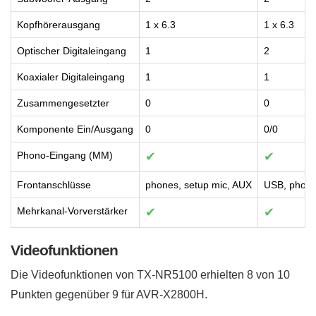
Kopfhörerausgang
1 x 6.3
1 x 6.3
Optischer Digitaleingang
1
2
Koaxialer Digitaleingang
1
1
Zusammengesetzter
0
0
Komponente Ein/Ausgang
0
0/0
Phono-Eingang (MM)
✔
✔
Frontanschlüsse
phones, setup mic, AUX
USB, phone
Mehrkanal-Vorverstärker
✔
✔
Videofunktionen
Die Videofunktionen von TX-NR5100 erhielten 8 von 10
Punkten gegenüber 9 für AVR-X2800H.