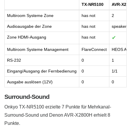
TX-NR5100
AVR-X28
Multiroom Systeme Zone
has not
2
Audioausgabe der Zone
has not
speaker, p
Zone HDMI-Ausgang
has not
✔
Multiroom Systeme Management
FlareConnect
HEOS App
RS-232
0
1
Eingang/Ausgang der Fernbedienung
0
1/1
Ausgabe auslösen (12V)
0
0
Surround-Sound
Onkyo TX-NR5100 erzielte 7 Punkte für Mehrkanal-
Surround-Sound und Denon AVR-X2800H erhielt 8
Punkte.