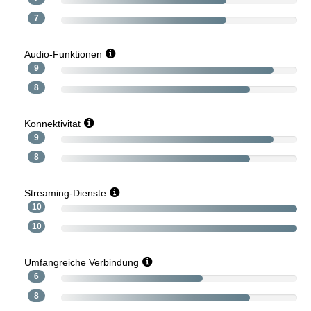
7
Audio-Funktionen
9
8
Konnektivität
9
8
Streaming-Dienste
10
10
Umfangreiche Verbindung
6
8