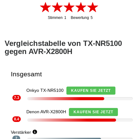
Stimmen
1
Bewertung
5
1
5
Vergleichstabelle von TX-NR5100
gegen AVR-X2800H
Insgesamt
Onkyo TX-NR5100
KAUFEN SIE JETZT
7.3
Denon AVR-X2800H
KAUFEN SIE JETZT
8.4
Verstärker
7