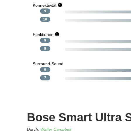
Konnektivität
9
10
Funktionen
9
9
Surround-Sound
6
7
Bose Smart Ultra 
Durch:
Walter Campbell