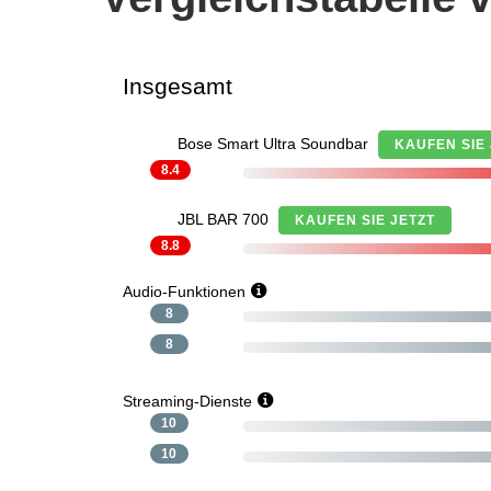
Insgesamt
Bose Smart Ultra Soundbar
KAUFEN SIE 
8.4
JBL BAR 700
KAUFEN SIE JETZT
8.8
Audio-Funktionen
8
8
Streaming-Dienste
10
10