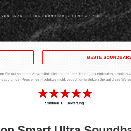
 VON SMART ULTRA SOUNDBAR GEGEN BAR 700
S
BESTE SOUNDBAR
Sie auf so einen Verweislink klicken und über diesen Link einkaufen, erhalten wir 
h dadurch der Preis eines Produktes nicht. Jedoch unterstützen Sie auf diese Weise
Stimmen
1
Bewertung
5
1
5
 von Smart Ultra Sound