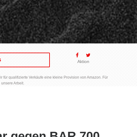
S
Aktion
für qualifizierte Verkäufe eine kleine Provision von Amazon. Für
 unsere Arbeit.
bar gegen BAR 700