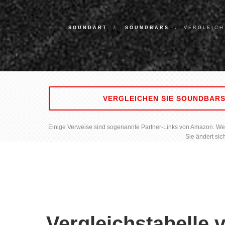
SOUNDART
SOUNDBARS
VERGLEICH
VERGLEICHEN SIE SOUNDBAR
Einige Verweise sind sogenannte Partner-Links von Amazon. Wenn 
Sie ändert sic
Vergleichstabelle