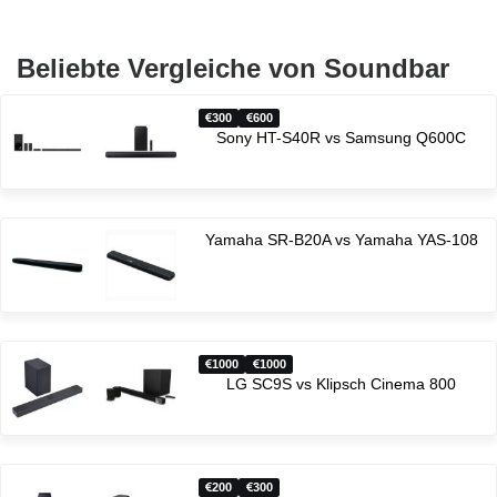
Beliebte Vergleiche von Soundbar
300
600
Sony HT-S40R vs Samsung Q600C
Yamaha SR-B20A vs Yamaha YAS-108
1000
1000
LG SC9S vs Klipsch Cinema 800
200
300