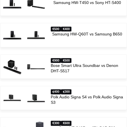
Samsung HW-T450 vs Sony HT-S400
500
400
Samsung HW-Q60T vs Samsung B650
900
500
Bose Smart Ultra Soundbar vs Denon
DHT-S517
400
300
Polk Audio Signa S4 vs Polk Audio Signa
S3
300
600