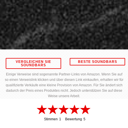
VERGLEICHEN SIE
BESTE SOUNDBARS
SOUNDBARS
Einige Verweise sind sogenannte Partner-Links von Amazon. Wenn Sie auf
so einen Verweislink klicken und über diesen Link einkaufen, erhalten wir für
qualifizierte Verkäufe eine kleine Provision von Amazon. Für Sie ändert sich
dadurch der Preis eines Produktes nicht. Jedoch unterstützen Sie auf diese
Weise unsere Arbeit.
Stimmen
1
Bewertung
5
1
5