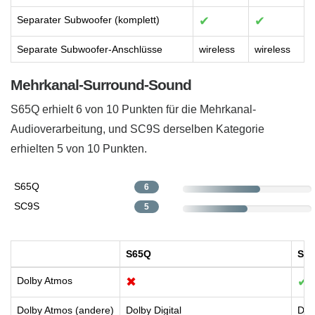
Separater Subwoofer (komplett)
✔
✔
Separate Subwoofer-Anschlüsse
wireless
wireless
Mehrkanal-Surround-Sound
S65Q erhielt 6 von 10 Punkten für die Mehrkanal-
Audioverarbeitung, und SC9S derselben Kategorie
erhielten 5 von 10 Punkten.
S65Q
6
SC9S
5
S65Q
SC
Dolby Atmos
✖
✔
Dolby Atmos (andere)
Dolby Digital
Dol