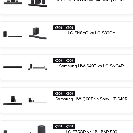
800
600
LG SN8YG vs LG S80QY
200
200
Samsung HW-S40T vs LG SNC4R
500
300
Samsung HW-Q60T vs Sony HT-S40R
600
600
LG S75QR vs JBL BAR 500