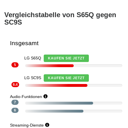
Vergleichstabelle von S65Q gegen
SC9S
Insgesamt
LG S65Q
KAUFEN SIE JETZT
5
LG SC9S
KAUFEN SIE JETZT
6.4
Audio-Funktionen
7
6
Streaming-Dienste