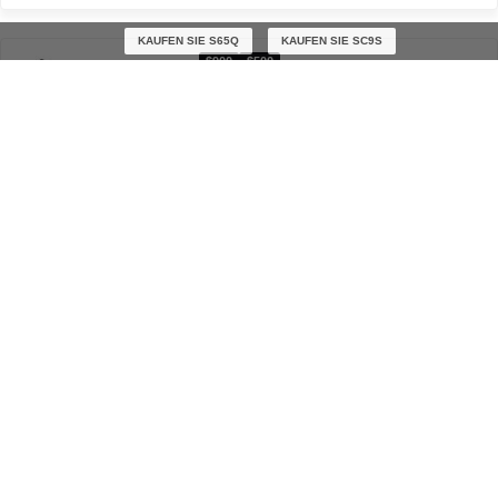
KAUFEN SIE S65Q
KAUFEN SIE SC9S
$900
$500
Bose Smart Ultra Soundbar vs Denon
DHT-S517
$300
$600
Sony HT-S40R vs Samsung Q600C
$900
$1200
Bose Smart Ultra Soundbar vs JBL BAR
1000
$300
$400
Samsung B550 vs JBL BAR 300