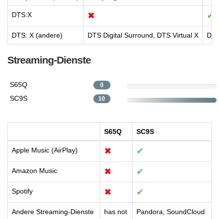
DTS:X
✖
✔
DTS: X (andere)
DTS Digital Surround, DTS Virtual X
DTS
Streaming-Dienste
S65Q
0
SC9S
10
S65Q
SC9S
Apple Music (AirPlay)
✖
✔
Amazon Music
✖
✔
Spotify
✖
✔
Andere Streaming-Dienste
has not
Pandora, SoundCloud