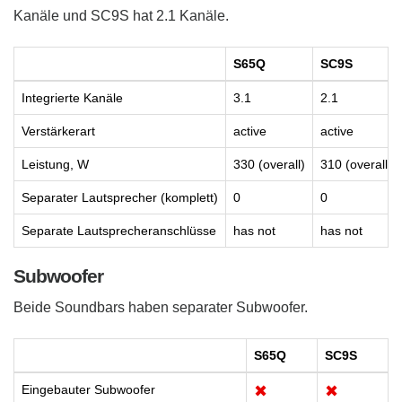
Kanäle und SC9S hat 2.1 Kanäle.
S65Q
SC9S
Integrierte Kanäle
3.1
2.1
Verstärkerart
active
active
Leistung, W
330 (overall)
310 (overall)
Separater Lautsprecher (komplett)
0
0
Separate Lautsprecheranschlüsse
has not
has not
Subwoofer
Beide Soundbars haben separater Subwoofer.
S65Q
SC9S
Eingebauter Subwoofer
✖
✖