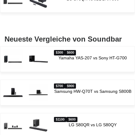
Neueste Vergleiche von Soundbar
$300
$600
Yamaha YAS-207 vs Sony HT-G700
$700
$900
Samsung HW-Q70T vs Samsung S800B
$1100
$600
LG S80QR vs LG S80QY