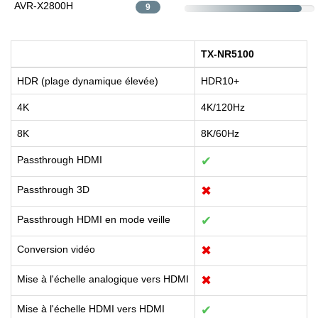
AVR-X2800H
9
TX-NR5100
HDR (plage dynamique élevée)
HDR10+
4K
4K/120Hz
8K
8K/60Hz
Passthrough HDMI
✔
Passthrough 3D
✖
Passthrough HDMI en mode veille
✔
Conversion vidéo
✖
Mise à l'échelle analogique vers HDMI
✖
Mise à l'échelle HDMI vers HDMI
✔