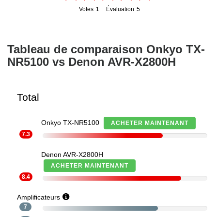
Votes
1
Évaluation
5
1
5
Tableau de comparaison Onkyo TX-
NR5100 vs Denon AVR-X2800H
Total
Onkyo TX-NR5100
ACHETER MAINTENANT
7.3
Denon AVR-X2800H
ACHETER MAINTENANT
8.4
Amplificateurs
7