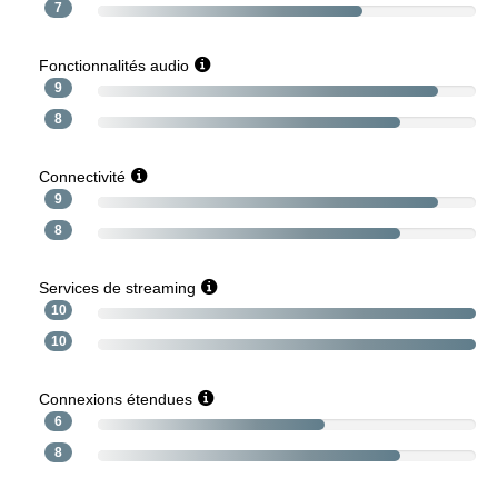
7
Fonctionnalités audio
9
8
Connectivité
9
8
Services de streaming
10
10
Connexions étendues
6
8