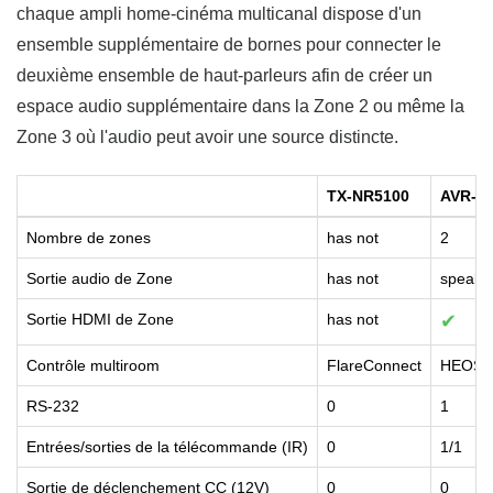
chaque ampli home-cinéma multicanal dispose d'un
ensemble supplémentaire de bornes pour connecter le
deuxième ensemble de haut-parleurs afin de créer un
espace audio supplémentaire dans la Zone 2 ou même la
Zone 3 où l'audio peut avoir une source distincte.
TX-NR5100
AVR-X
Nombre de zones
has not
2
Sortie audio de Zone
has not
speaker
Sortie HDMI de Zone
has not
✔
Contrôle multiroom
FlareConnect
HEOS A
RS-232
0
1
Entrées/sorties de la télécommande (IR)
0
1/1
Sortie de déclenchement CC (12V)
0
0