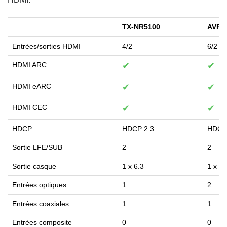
TX-NR5100
AVR-
Entrées/sorties HDMI
4/2
6/2
HDMI ARC
✔
✔
HDMI eARC
✔
✔
HDMI CEC
✔
✔
HDCP
HDCP 2.3
HDCP
Sortie LFE/SUB
2
2
Sortie casque
1 x 6.3
1 x 6.
Entrées optiques
1
2
Entrées coaxiales
1
1
Entrées composite
0
0