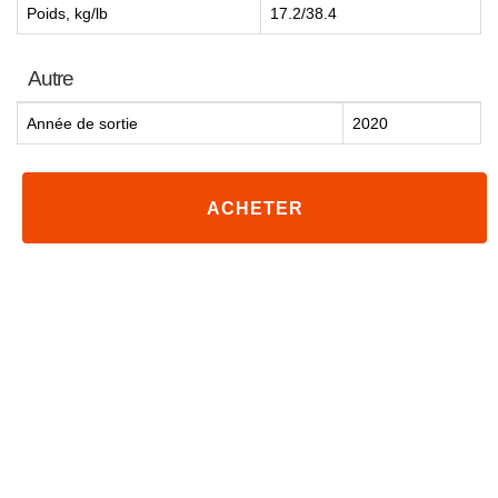
Poids, kg/lb
17.2/38.4
Autre
Année de sortie
2020
ACHETER
Recommandé
Les meilleurs amplis home-cinéma à moins de 2000 €
Les meilleurs amplis home-cinéma à moins de 1000 €