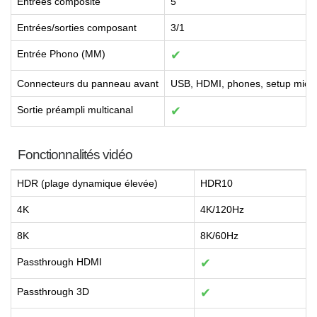
Entrées composite
5
Entrées/sorties composant
3/1
Entrée Phono (MM)
✔
Connecteurs du panneau avant
USB, HDMI, phones, setup mic,
Sortie préampli multicanal
✔
Fonctionnalités vidéo
HDR (plage dynamique élevée)
HDR10
4K
4K/120Hz
8K
8K/60Hz
Passthrough HDMI
✔
Passthrough 3D
✔