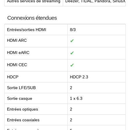
Autres services de streaming
Deezer, TIDAL, Pandora, SiriusXM
Connexions étendues
Entrées/sorties HDMI
8/3
HDMI ARC
✔
HDMI eARC
✔
HDMI CEC
✔
HDCP
HDCP 2.3
Sortie LFE/SUB
2
Sortie casque
1 x 6.3
Entrées optiques
2
Entrées coaxiales
2