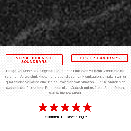
VERGLEICHEN SIE
BESTE SOUNDBARS
SOUNDBARS
Einige Verweise sind sogenannte Partner-Links von Amazon. Wenn Sie auf
so einen Verweislink klicken und über diesen Link einkaufen, erhalten wir für
qualifizierte Verkäufe eine kleine Provision von Amazon. Für Sie ändert sich
dadurch der Preis eines Produktes nicht. Jedoch unterstützen Sie auf diese
Weise unsere Arbeit.
Stimmen
1
Bewertung
5
1
5