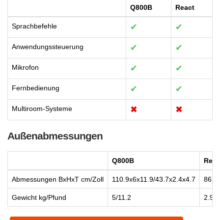
Q800B
React
Sprachbefehle
✔
✔
Anwendungssteuerung
✔
✔
Mikrofon
✔
✔
Fernbedienung
✔
✔
Multiroom-Systeme
✖
✖
Außenabmessungen
Q800B
Reac
Abmessungen BxHxT cm/Zoll
110.9x6x11.9/43.7x2.4x4.7
86.4
Gewicht kg/Pfund
5/11.2
2.9/6