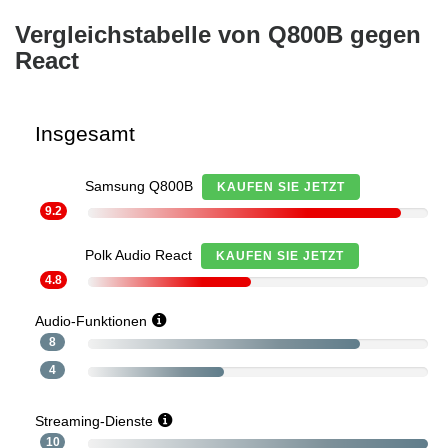
Vergleichstabelle von Q800B gegen
React
Insgesamt
Samsung Q800B
KAUFEN SIE JETZT
9.2
Polk Audio React
KAUFEN SIE JETZT
4.8
Audio-Funktionen
8
4
Streaming-Dienste
10