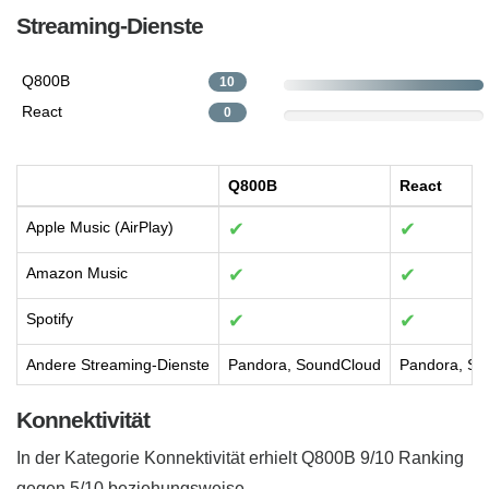
Streaming-Dienste
Q800B
10
React
0
Q800B
React
Apple Music (AirPlay)
✔
✔
Amazon Music
✔
✔
Spotify
✔
✔
Andere Streaming-Dienste
Pandora, SoundCloud
Pandora, So
Konnektivität
In der Kategorie Konnektivität erhielt Q800B 9/10 Ranking
gegen 5/10 beziehungsweise.