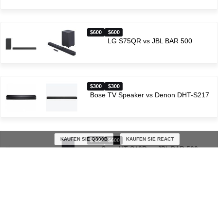
$600
$600
LG S75QR vs JBL BAR 500
$300
$300
Bose TV Speaker vs Denon DHT-S217
KAUFEN SIE Q800B
KAUFEN SIE REACT
$300
$600
Sony HT-S40R vs JBL BAR 500
$300
$500
LG SN5Y vs Bose Smart Soundbar 600