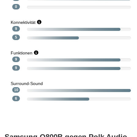
0
Konnektivität
9
5
Funktionen
9
9
Surround-Sound
10
6
Samsung Q800B gegen Polk Audio