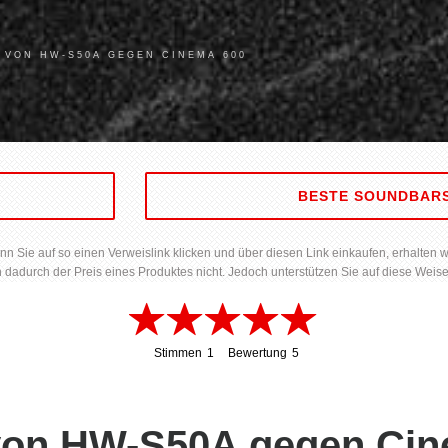
 VON HW-S50A GEGEN CINEMA 600
S
BESTE SOUNDBAR
Sie auf so einen Verweislink klicken und über diesen Link einkaufen, erhalten wir 
h dadurch der Preis eines Produktes nicht. Jedoch unterstützen Sie auf diese Weise
Stimmen
1
Bewertung
5
1
5
 von HW-S50A gegen Ci