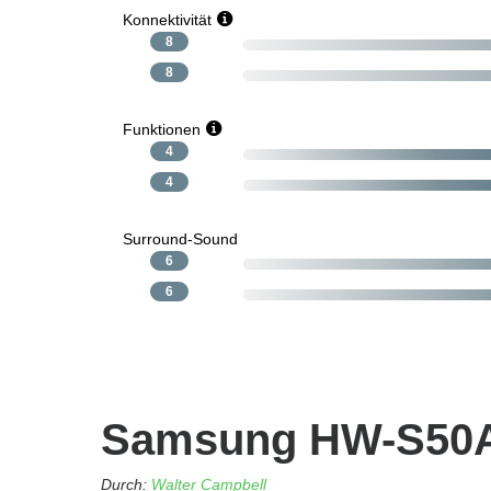
Konnektivität
8
8
Funktionen
4
4
Surround-Sound
6
6
Samsung HW-S50A 
Durch:
Walter Campbell