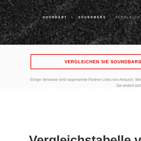
SOUNDART
SOUNDBARS
VERGLEICH
VERGLEICHEN SIE SOUNDBAR
Einige Verweise sind sogenannte Partner-Links von Amazon. Wenn 
Sie ändert sic
Vergleichstabelle