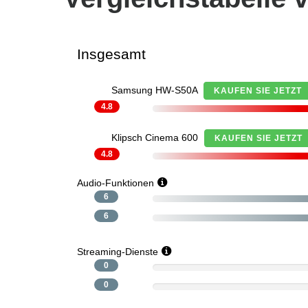
Insgesamt
Samsung HW-S50A
KAUFEN SIE JETZT
4.8
Klipsch Cinema 600
KAUFEN SIE JETZT
4.8
Audio-Funktionen
6
6
Streaming-Dienste
0
0