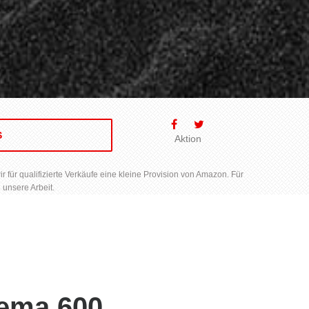
S
Aktion
für qualifizierte Verkäufe eine kleine Provision von Amazon. Für
 unsere Arbeit.
nema 600