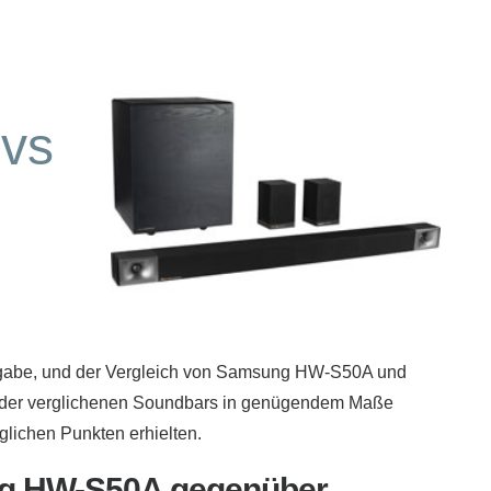
vs
ufgabe, und der Vergleich von Samsung HW-S50A und
ng der verglichenen Soundbars in genügendem Maße
lichen Punkten erhielten.
ng HW-S50A gegenüber