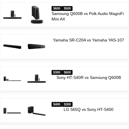
$600
$500
Samsung Q600B vs Polk Audio MagniFi
Mini AX
Yamaha SR-C20A vs Yamaha YAS-107
$300
$600
Sony HT-S40R vs Samsung Q600B
$400
$300
LG S65Q vs Sony HT-S400