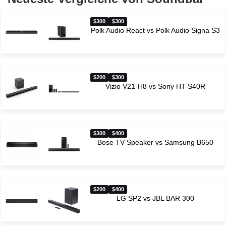
$300
$300
Polk Audio React vs Polk Audio Signa S3
$200
$300
Vizio V21-H8 vs Sony HT-S40R
$300
$400
Bose TV Speaker vs Samsung B650
$200
$400
LG SP2 vs JBL BAR 300