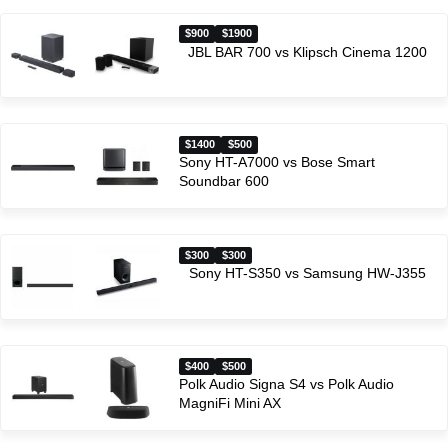
$900
$1900
JBL BAR 700 vs Klipsch Cinema 1200
$1400
$500
Sony HT-A7000 vs Bose Smart
Soundbar 600
$300
$300
Sony HT-S350 vs Samsung HW-J355
$400
$500
Polk Audio Signa S4 vs Polk Audio
MagniFi Mini AX