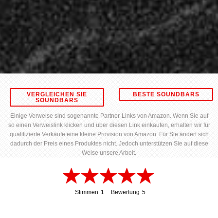
VERGLEICHEN SIE
BESTE SOUNDBARS
SOUNDBARS
Einige Verweise sind sogenannte Partner-Links von Amazon. Wenn Sie auf
so einen Verweislink klicken und über diesen Link einkaufen, erhalten wir für
qualifizierte Verkäufe eine kleine Provision von Amazon. Für Sie ändert sich
dadurch der Preis eines Produktes nicht. Jedoch unterstützen Sie auf diese
Weise unsere Arbeit.
Stimmen
1
Bewertung
5
1
5