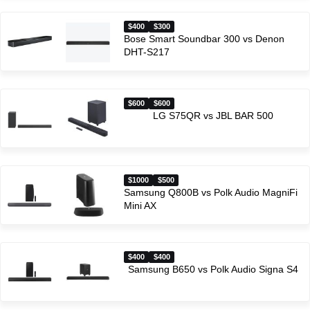
$400
$300
Bose Smart Soundbar 300 vs Denon
DHT-S217
$600
$600
LG S75QR vs JBL BAR 500
$1000
$500
Samsung Q800B vs Polk Audio MagniFi
Mini AX
$400
$400
Samsung B650 vs Polk Audio Signa S4