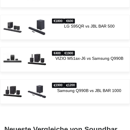
1800
600
LG S95QR vs JBL BAR 500
400
1900
VIZIO M51ax-J6 vs Samsung Q990B
1900
1200
Samsung Q990B vs JBL BAR 1000
Neueste Vergleiche von Soundbar