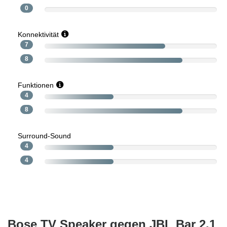
0
Konnektivität
7
8
Funktionen
4
8
Surround-Sound
4
4
Bose TV Speaker gegen JBL Bar 2.1