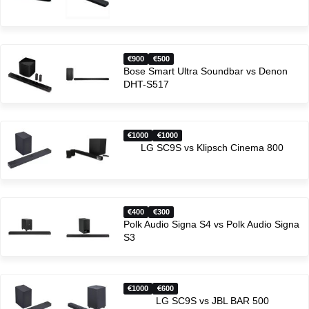
900
500
Bose Smart Ultra Soundbar vs Denon
DHT-S517
1000
1000
LG SC9S vs Klipsch Cinema 800
400
300
Polk Audio Signa S4 vs Polk Audio Signa
S3
1000
600
LG SC9S vs JBL BAR 500