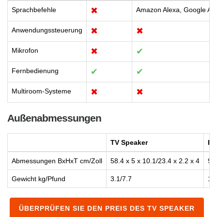
Sprachbefehle
✖
Amazon Alexa, Google Ass
Anwendungssteuerung
✖
✖
Mikrofon
✖
✔
Fernbedienung
✔
✔
Multiroom-Systeme
✖
✖
Außenabmessungen
TV Speaker
Ba
Abmessungen BxHxT cm/Zoll
58.4 x 5 x 10.1/23.4 x 2.2 x 4
96.
Gewicht kg/Pfund
3.1/7.7
1.9
ÜBERPRÜFEN SIE DEN PREIS DES TV SPEAKER