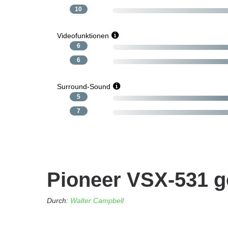
10
Videofunktionen
6
6
Surround-Sound
5
7
Pioneer VSX-531 
Durch:
Walter Campbell