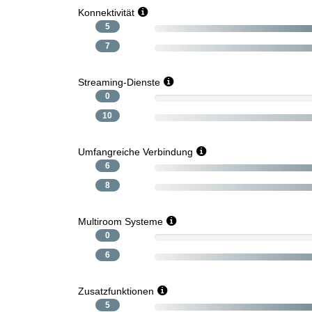
Konnektivität
5
7
Streaming-Dienste
0
10
Umfangreiche Verbindung
6
8
Multiroom Systeme
0
6
Zusatzfunktionen
5