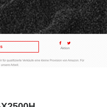
RS
Aktion
für qualifizierte Verkäufe eine kleine Provision von Amazon. Für
 unsere Arbeit.
R-X2500H