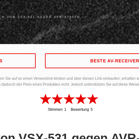
CH VON VSX-531 GEGEN AVR-X2500H
S
BESTE AV-RECEIVE
Sie auf so einen Verweislink klicken und über diesen Link einkaufen, erhalten wir 
h dadurch der Preis eines Produktes nicht. Jedoch unterstützen Sie auf diese Weise
Stimmen
1
Bewertung
5
1
5
 von VSX-531 gegen AV