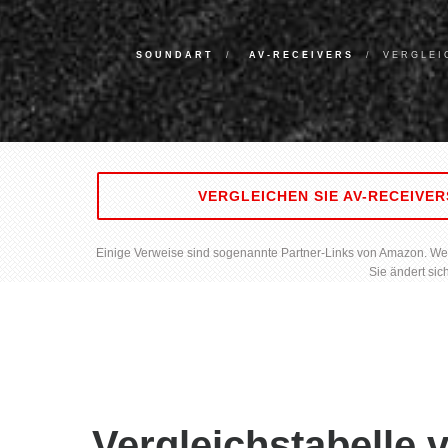
SOUNDART
AV-RECEIVERS
VERGLEI
VERGLEICHEN SIE AV-RECEIVER
Einige Verweise sind sogenannte Partner-Links von Amazon. Wenn 
Sie ändert sic
Vergleichstabelle