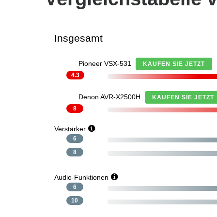
Insgesamt
Pioneer VSX-531
KAUFEN SIE JETZT
4.3
Denon AVR-X2500H
KAUFEN SIE JETZT
8
Verstärker
6
8
Audio-Funktionen
6
10