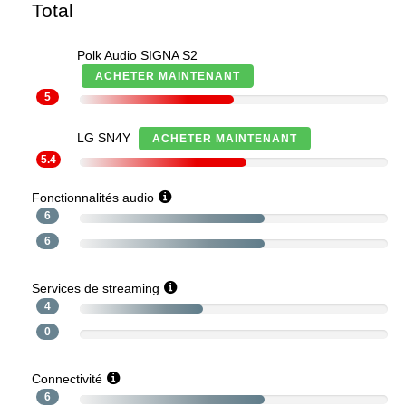
Total
Polk Audio SIGNA S2
ACHETER MAINTENANT
5
LG SN4Y
ACHETER MAINTENANT
5.4
Fonctionnalités audio
6
6
Services de streaming
4
0
Connectivité
6