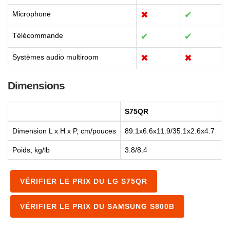
Microphone
✖
✔
Télécommande
✔
✔
Systèmes audio multiroom
✖
✖
Dimensions
S75QR
S
Dimension L x H x P, cm/pouces
89.1x6.6x11.9/35.1x2.6x4.7
1
Poids, kg/lb
3.8/8.4
1.
VÉRIFIER LE PRIX DU LG S75QR
VÉRIFIER LE PRIX DU SAMSUNG S800B