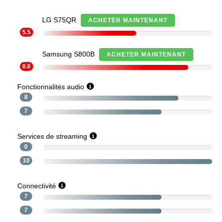
LG S75QR
ACHETER MAINTENANT
5.5
Samsung S800B
ACHETER MAINTENANT
8.6
Fonctionnalités audio
8
7
Services de streaming
0
10
Connectivité
7
7