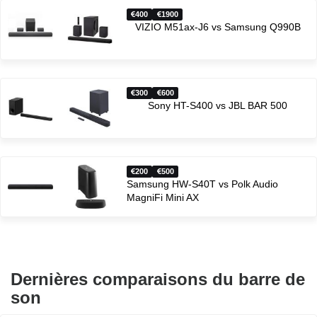
400
1900
VIZIO M51ax-J6 vs Samsung Q990B
300
600
Sony HT-S400 vs JBL BAR 500
200
500
Samsung HW-S40T vs Polk Audio
MagniFi Mini AX
Dernières comparaisons du barre de
son