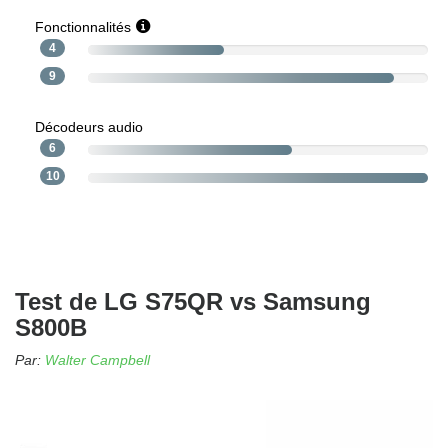
Fonctionnalités
4
9
Décodeurs audio
6
10
Test de LG S75QR vs Samsung
S800B
Par:
Walter Campbell