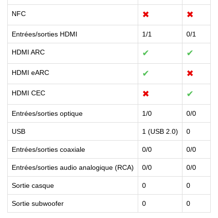
NFC
✖
✖
Entrées/sorties HDMI
1/1
0/1
HDMI ARC
✔
✔
HDMI eARC
✔
✖
HDMI CEC
✖
✔
Entrées/sorties optique
1/0
0/0
USB
1 (USB 2.0)
0
Entrées/sorties coaxiale
0/0
0/0
Entrées/sorties audio analogique (RCA)
0/0
0/0
Sortie casque
0
0
Sortie subwoofer
0
0