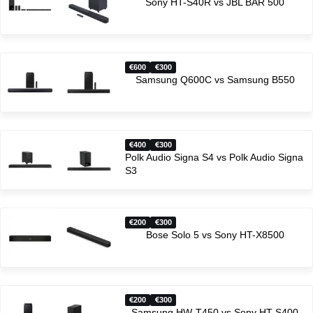
Sony HT-S40R vs JBL BAR 500
600
300
Samsung Q600C vs Samsung B550
400
300
Polk Audio Signa S4 vs Polk Audio Signa
S3
200
300
Bose Solo 5 vs Sony HT-X8500
200
300
Samsung HW-T450 vs Sony HT-S400