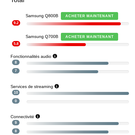
Samsung Q800B
ACHETER MAINTENANT
9.2
Samsung Q700B
ACHETER MAINTENANT
5.8
Fonctionnalités audio
8
7
Services de streaming
10
0
Connectivité
9
8