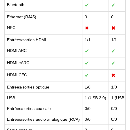
Bluetooth
✔
✔
Ethernet (RJ45)
0
0
NFC
✖
✖
Entrées/sorties HDMI
1/1
1/1
HDMI ARC
✔
✔
HDMI eARC
✔
✔
HDMI CEC
✔
✖
Entrées/sorties optique
1/0
1/0
USB
1 (USB 2.0)
1 (USB 2.
Entrées/sorties coaxiale
0/0
0/0
Entrées/sorties audio analogique (RCA)
0/0
0/0
Sortie casque
0
0