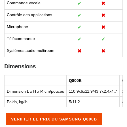
Commande vocale
✔
✖
Contrôle des applications
✔
✖
Microphone
✔
✖
Télécommande
✔
✔
Systèmes audio multiroom
✖
✖
Dimensions
Q800B
Q7
Dimension L x H x P, cm/pouces
110.9x6x11.9/43.7x2.4x4.7
11
Poids, kg/lb
5/11.2
4.
VÉRIFIER LE PRIX DU SAMSUNG Q800B