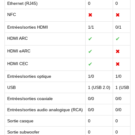
Ethernet (RJ45)
0
0
NFC
✖
✖
Entrées/sorties HDMI
1/1
0/1
HDMI ARC
✔
✔
HDMI eARC
✔
✖
HDMI CEC
✔
✖
Entrées/sorties optique
1/0
1/0
USB
1 (USB 2.0)
1 (USB 2.
Entrées/sorties coaxiale
0/0
0/0
Entrées/sorties audio analogique (RCA)
0/0
0/0
Sortie casque
0
0
Sortie subwoofer
0
0