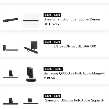
$400
$300
Bose Smart Soundbar 300 vs Denon
DHT-S217
$600
$600
LG S75QR vs JBL BAR 500
$1000
$500
Samsung Q800B vs Polk Audio MagniFi
Mini AX
$400
$400
Samsung B650 vs Polk Audio Signa S4