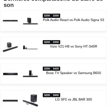
son
$300
$300
Polk Audio React vs Polk Audio Signa S3
$200
$300
Vizio V21-H8 vs Sony HT-S40R
$300
$400
Bose TV Speaker vs Samsung B650
$200
$400
LG SP2 vs JBL BAR 300