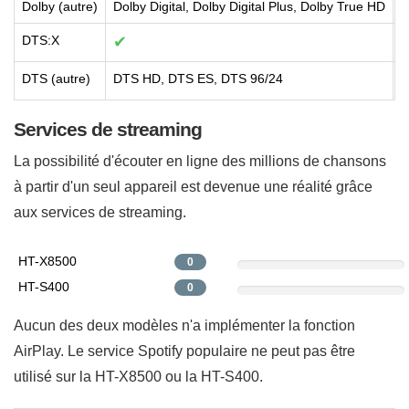
Dolby (autre)
Dolby Digital, Dolby Digital Plus, Dolby True HD
D
DTS:X
✔
DTS (autre)
DTS HD, DTS ES, DTS 96/24
Services de streaming
La possibilité d'écouter en ligne des millions de chansons
à partir d'un seul appareil est devenue une réalité grâce
aux services de streaming.
HT-X8500
0
HT-S400
0
Aucun des deux modèles n'a implémenter la fonction
AirPlay. Le service Spotify populaire ne peut pas être
utilisé sur la HT-X8500 ou la HT-S400.