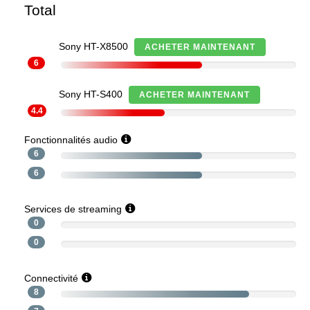
Total
Sony HT-X8500
ACHETER MAINTENANT
6
Sony HT-S400
ACHETER MAINTENANT
4.4
Fonctionnalités audio
6
6
Services de streaming
0
0
Connectivité
8