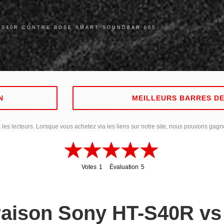
-S40R CONTRE BOSE SMART SOUNDBAR 600
N
MEILLEURS BARRES D
les lecteurs. Lorsque vous achetez via les liens sur notre site, nous pouvons gagne
Votes
1
Évaluation
5
1
5
raison Sony HT-S40R vs