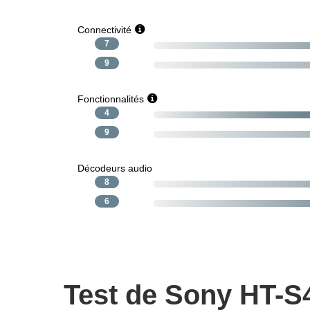
Connectivité
7
9
Fonctionnalités
4
9
Décodeurs audio
8
6
Test de Sony HT-S