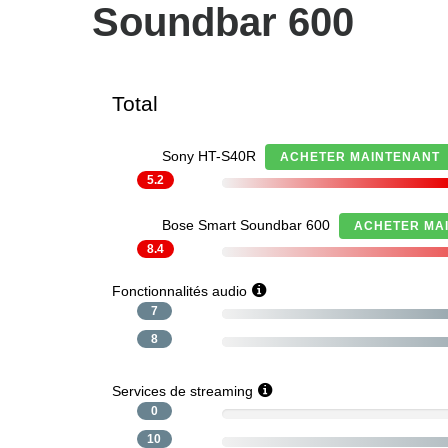
Soundbar 600
Total
Sony HT-S40R
ACHETER MAINTENANT
5.2
Bose Smart Soundbar 600
ACHETER MA
8.4
Fonctionnalités audio
7
8
Services de streaming
0
10