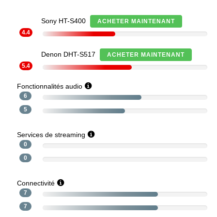
Sony HT-S400
ACHETER MAINTENANT
4.4
Denon DHT-S517
ACHETER MAINTENANT
5.4
Fonctionnalités audio
6
5
Services de streaming
0
0
Connectivité
7
7