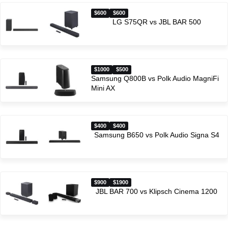
$600
$600
LG S75QR vs JBL BAR 500
$1000
$500
Samsung Q800B vs Polk Audio MagniFi
Mini AX
$400
$400
Samsung B650 vs Polk Audio Signa S4
$900
$1900
JBL BAR 700 vs Klipsch Cinema 1200