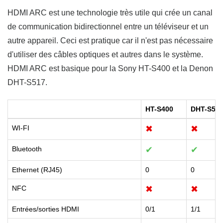
HDMI ARC est une technologie très utile qui crée un canal
de communication bidirectionnel entre un téléviseur et un
autre appareil. Ceci est pratique car il n'est pas nécessaire
d'utiliser des câbles optiques et autres dans le système.
HDMI ARC est basique pour la Sony HT-S400 et la Denon
DHT-S517.
HT-S400
DHT-S51
WI-FI
✖
✖
Bluetooth
✔
✔
Ethernet (RJ45)
0
0
NFC
✖
✖
Entrées/sorties HDMI
0/1
1/1