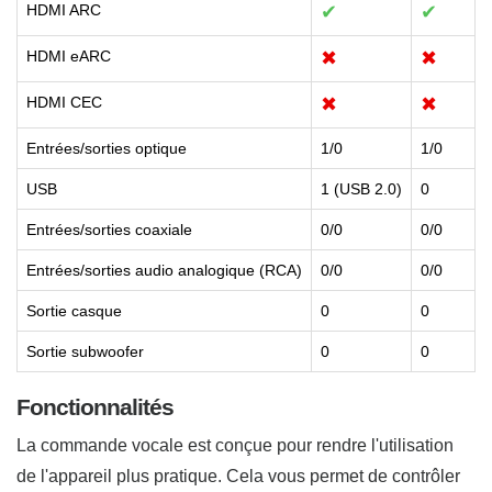
HDMI ARC
✔
✔
HDMI eARC
✖
✖
HDMI CEC
✖
✖
Entrées/sorties optique
1/0
1/0
USB
1 (USB 2.0)
0
Entrées/sorties coaxiale
0/0
0/0
Entrées/sorties audio analogique (RCA)
0/0
0/0
Sortie casque
0
0
Sortie subwoofer
0
0
Fonctionnalités
La commande vocale est conçue pour rendre l'utilisation
de l'appareil plus pratique. Cela vous permet de contrôler