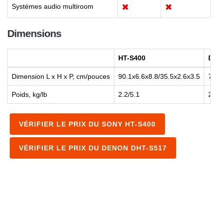
Systèmes audio multiroom
✖
✖
Dimensions
HT-S400
DH
Dimension L x H x P, cm/pouces
90.1x6.6x8.8/35.5x2.6x3.5
78
Poids, kg/lb
2.2/5.1
2.5
VÉRIFIER LE PRIX DU SONY HT-S400
VÉRIFIER LE PRIX DU DENON DHT-S517