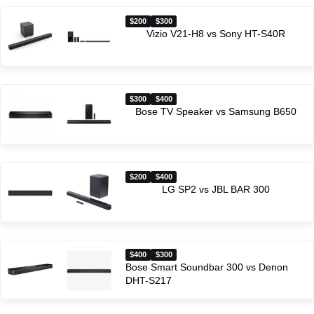
$200
$300
Vizio V21-H8 vs Sony HT-S40R
$300
$400
Bose TV Speaker vs Samsung B650
$200
$400
LG SP2 vs JBL BAR 300
$400
$300
Bose Smart Soundbar 300 vs Denon
DHT-S217