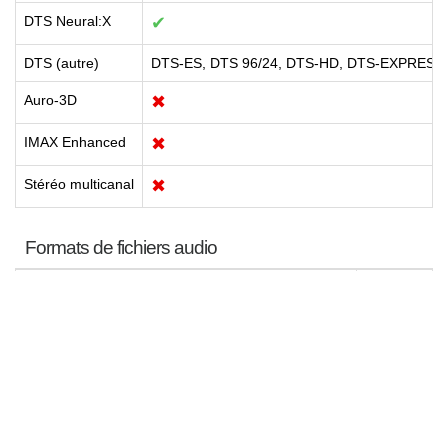
DTS Neural:X
✔
DTS (autre)
DTS-ES, DTS 96/24, DTS-HD, DTS-EXPRESS
Auro-3D
✖
IMAX Enhanced
✖
Stéréo multicanal
✖
Formats de fichiers audio
MP3
✔
WMA
✔
AAC
✔
WAV
✔