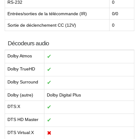
RS-232
0
Entrées/sorties de la télécommande (IR)
0/0
Sortie de déclenchement CC (12V)
0
Décodeurs audio
Dolby Atmos
✔
Dolby TrueHD
✔
Dolby Surround
✔
Dolby (autre)
Dolby Digital Plus
DTS:X
✔
DTS HD Master
✔
DTS Virtual:X
✖