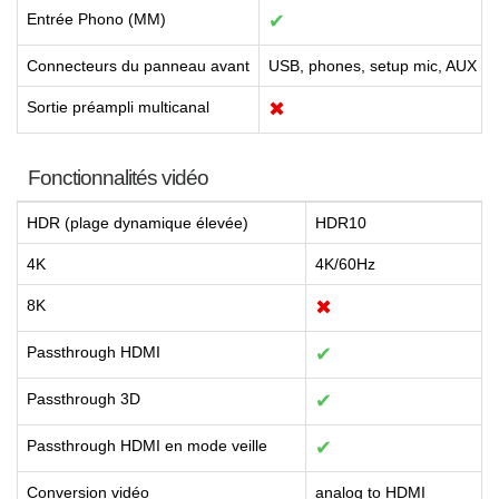
Entrée Phono (MM)
✔
Connecteurs du panneau avant
USB, phones, setup mic, AUX
Sortie préampli multicanal
✖
Fonctionnalités vidéo
HDR (plage dynamique élevée)
HDR10
4K
4K/60Hz
8K
✖
Passthrough HDMI
✔
Passthrough 3D
✔
Passthrough HDMI en mode veille
✔
Conversion vidéo
analog to HDMI