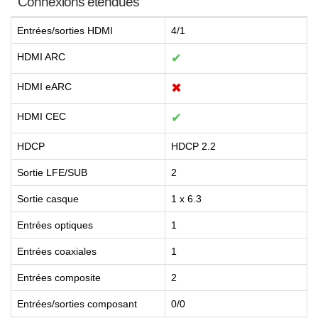
Connexions étendues
Entrées/sorties HDMI
4/1
HDMI ARC
✔
HDMI eARC
✖
HDMI CEC
✔
HDCP
HDCP 2.2
Sortie LFE/SUB
2
Sortie casque
1 x 6.3
Entrées optiques
1
Entrées coaxiales
1
Entrées composite
2
Entrées/sorties composant
0/0