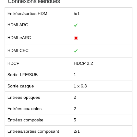
Connexions étendues
Entrées/sorties HDMI
5/1
HDMI ARC
✔
HDMI eARC
✖
HDMI CEC
✔
HDCP
HDCP 2.2
Sortie LFE/SUB
1
Sortie casque
1 x 6.3
Entrées optiques
2
Entrées coaxiales
2
Entrées composite
5
Entrées/sorties composant
2/1