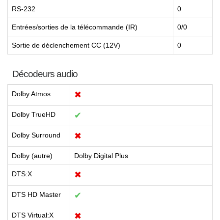
RS-232
0
Entrées/sorties de la télécommande (IR)
0/0
Sortie de déclenchement CC (12V)
0
Décodeurs audio
Dolby Atmos
✖
Dolby TrueHD
✔
Dolby Surround
✖
Dolby (autre)
Dolby Digital Plus
DTS:X
✖
DTS HD Master
✔
DTS Virtual:X
✖