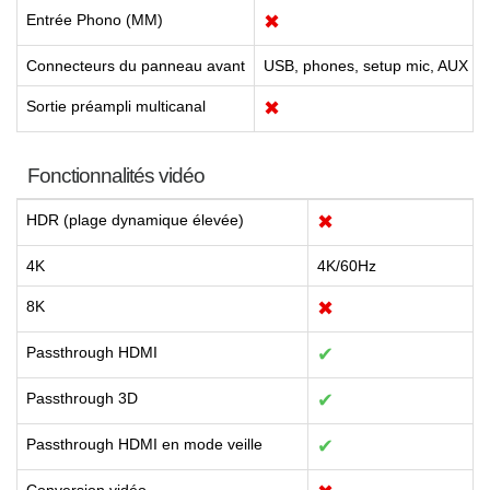
Entrée Phono (MM)
✖
Connecteurs du panneau avant
USB, phones, setup mic, AUX
Sortie préampli multicanal
✖
Fonctionnalités vidéo
HDR (plage dynamique élevée)
✖
4K
4K/60Hz
8K
✖
Passthrough HDMI
✔
Passthrough 3D
✔
Passthrough HDMI en mode veille
✔