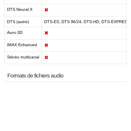
DTS Neural:X
✖
DTS (autre)
DTS-ES, DTS 96/24, DTS-HD, DTS-EXPRESS,
Auro-3D
✖
IMAX Enhanced
✖
Stéréo multicanal
✖
Formats de fichiers audio
MP3
✔
WMA
✔
AAC
✔
WAV
✔