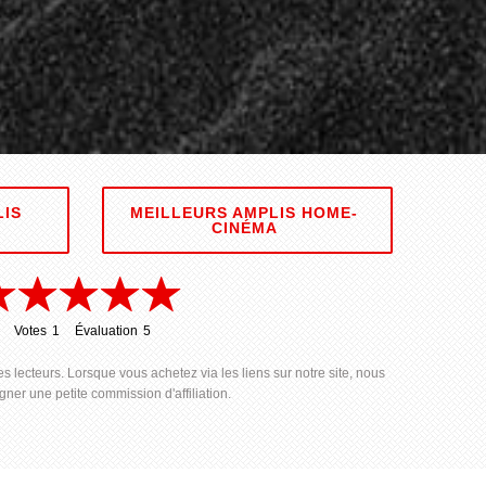
LIS
MEILLEURS AMPLIS HOME-
CINÉMA
Votes
1
Évaluation
5
1
5
s lecteurs. Lorsque vous achetez via les liens sur notre site, nous
ner une petite commission d'affiliation.