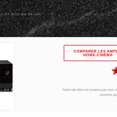
ST ET AVIS DU RX-A8A
COMPARER LES AMP
HOME-CINÉMA
Notre site Web est soutenu par vous, le
pouvons gag