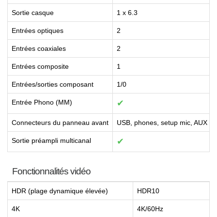
Sortie casque
1 x 6.3
Entrées optiques
2
Entrées coaxiales
2
Entrées composite
1
Entrées/sorties composant
1/0
Entrée Phono (MM)
✔
Connecteurs du panneau avant
USB, phones, setup mic, AUX
Sortie préampli multicanal
✔
Fonctionnalités vidéo
HDR (plage dynamique élevée)
HDR10
4K
4K/60Hz