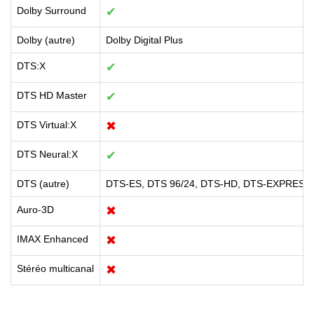
Dolby Surround
✔
Dolby (autre)
Dolby Digital Plus
DTS:X
✔
DTS HD Master
✔
DTS Virtual:X
✖
DTS Neural:X
✔
DTS (autre)
DTS-ES, DTS 96/24, DTS-HD, DTS-EXPRESS,
Auro-3D
✖
IMAX Enhanced
✖
Stéréo multicanal
✖
Formats de fichiers audio