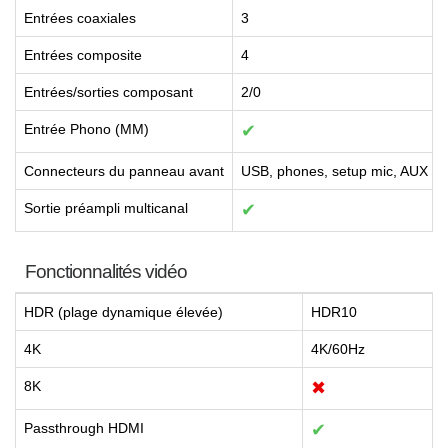
Entrées coaxiales
3
Entrées composite
4
Entrées/sorties composant
2/0
Entrée Phono (MM)
✔
Connecteurs du panneau avant
USB, phones, setup mic, AUX
Sortie préampli multicanal
✔
Fonctionnalités vidéo
HDR (plage dynamique élevée)
HDR10
4K
4K/60Hz
8K
✖
Passthrough HDMI
✔