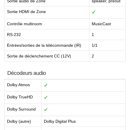
Sortie audio de Zone
speaker, preout
Sortie HDMI de Zone
✔
Contrôle multiroom
MusicCast
RS-232
1
Entrées/sorties de la télécommande (IR)
1/1
Sortie de déclenchement CC (12V)
2
Décodeurs audio
Dolby Atmos
✔
Dolby TrueHD
✔
Dolby Surround
✔
Dolby (autre)
Dolby Digital Plus