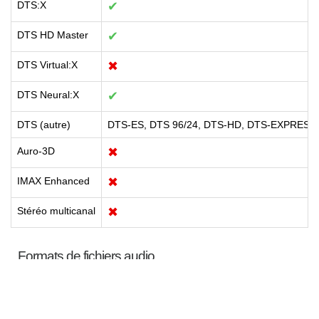
DTS:X
✔
DTS HD Master
✔
DTS Virtual:X
✖
DTS Neural:X
✔
DTS (autre)
DTS-ES, DTS 96/24, DTS-HD, DTS-EXPRESS,
Auro-3D
✖
IMAX Enhanced
✖
Stéréo multicanal
✖
Formats de fichiers audio
MP3
✔
WMA
✔