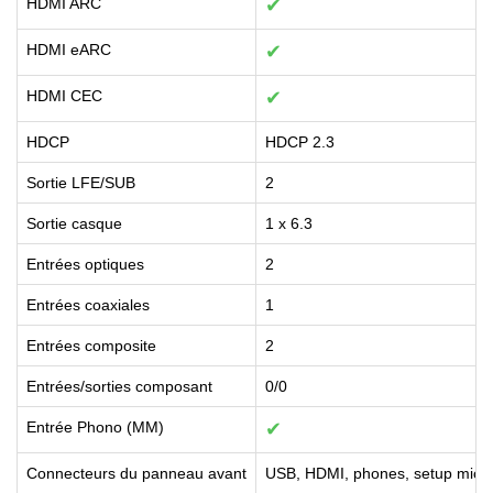
HDMI ARC
✔
HDMI eARC
✔
HDMI CEC
✔
HDCP
HDCP 2.3
Sortie LFE/SUB
2
Sortie casque
1 x 6.3
Entrées optiques
2
Entrées coaxiales
1
Entrées composite
2
Entrées/sorties composant
0/0
Entrée Phono (MM)
✔
Connecteurs du panneau avant
USB, HDMI, phones, setup mic