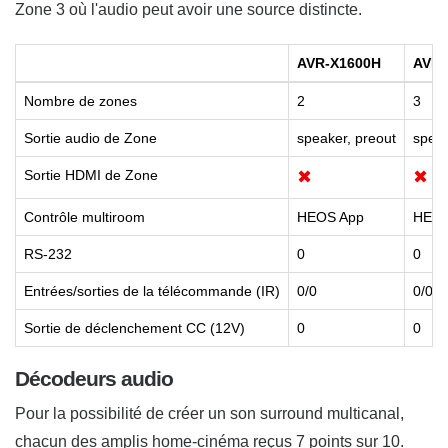
Zone 3 où l'audio peut avoir une source distincte.
AVR-X1600H
AVR-
Nombre de zones
2
3
Sortie audio de Zone
speaker, preout
speak
Sortie HDMI de Zone
✖
✖
Contrôle multiroom
HEOS App
HEOS
RS-232
0
0
Entrées/sorties de la télécommande (IR)
0/0
0/0
Sortie de déclenchement CC (12V)
0
0
Décodeurs audio
Pour la possibilité de créer un son surround multicanal,
chacun des amplis home-cinéma reçus 7 points sur 10.