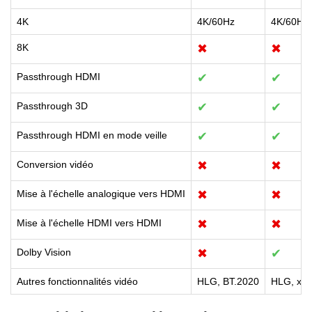
4K
4K/60Hz
4K/60Hz
8K
✖
✖
Passthrough HDMI
✔
✔
Passthrough 3D
✔
✔
Passthrough HDMI en mode veille
✔
✔
Conversion vidéo
✖
✖
Mise à l'échelle analogique vers HDMI
✖
✖
Mise à l'échelle HDMI vers HDMI
✖
✖
Dolby Vision
✖
✔
Autres fonctionnalités vidéo
HLG, BT.2020
HLG, x.v