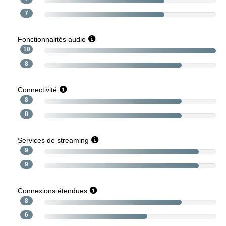
7
Fonctionnalités audio
10
8
Connectivité
8
8
Services de streaming
9
9
Connexions étendues
8
6