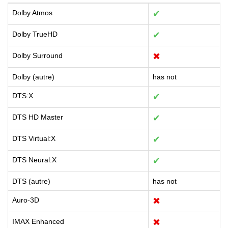
Dolby Atmos
✔
Dolby TrueHD
✔
Dolby Surround
✖
Dolby (autre)
has not
DTS:X
✔
DTS HD Master
✔
DTS Virtual:X
✔
DTS Neural:X
✔
DTS (autre)
has not
Auro-3D
✖
IMAX Enhanced
✖