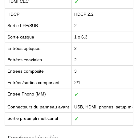
HDMI CEC
✔
HDCP
HDCP 2.2
Sortie LFE/SUB
2
Sortie casque
1 x 6.3
Entrées optiques
2
Entrées coaxiales
2
Entrées composite
3
Entrées/sorties composant
2/1
Entrée Phono (MM)
✔
Connecteurs du panneau avant
USB, HDMI, phones, setup mic
Sortie préampli multicanal
✔
Fonctionnalités vidéo