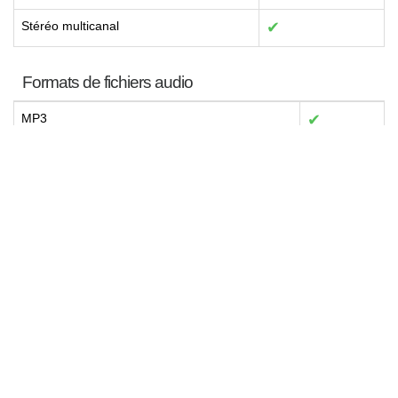
Stéréo multicanal
✔
Formats de fichiers audio
MP3
✔
WMA
✔
AAC
✔
WAV
✔
FLAC
✔
ALAC
✔
Autres formats de fichiers audio
has not
Puissance