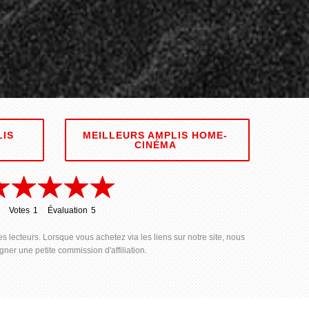
LIS
MEILLEURS AMPLIS HOME-
CINÉMA
Votes
1
Évaluation
5
1
5
s lecteurs. Lorsque vous achetez via les liens sur notre site, nous
ner une petite commission d'affiliation.