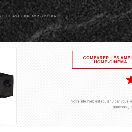
ST ET AVIS DU AVR-X2300W
COMPARER LES AMP
HOME-CINÉMA
Notre site Web est soutenu par vous, le
pouvons gag