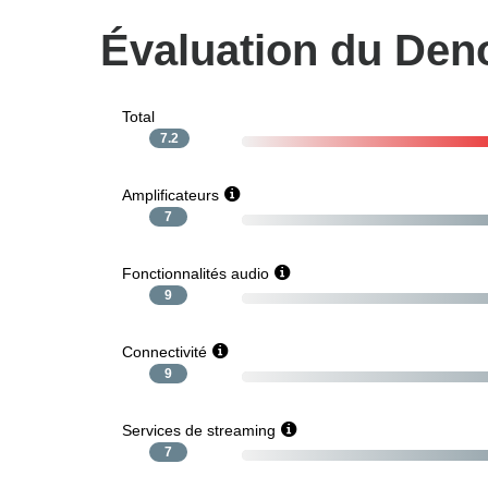
Évaluation du De
Total
7.2
Amplificateurs
7
Fonctionnalités audio
9
Connectivité
9
Services de streaming
7