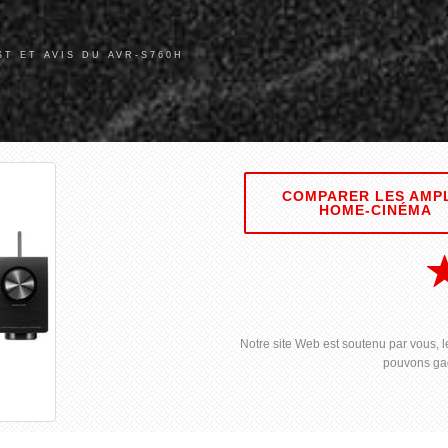
ST ET AVIS DU AVR-S760H
COMPARER LES AMP
HOME-CINÉMA
Notre site Web est soutenu par vous, le
pouvons gag