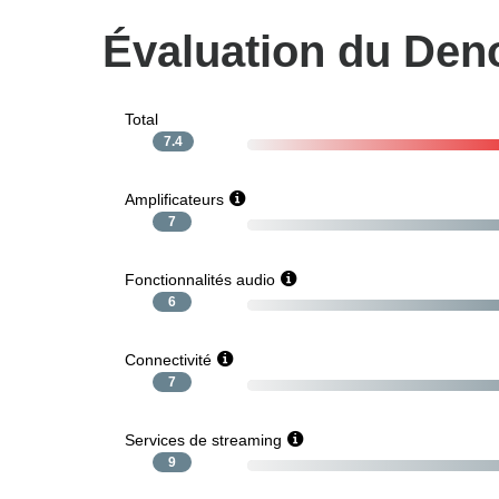
Évaluation du De
Total
7.4
Amplificateurs
7
Fonctionnalités audio
6
Connectivité
7
Services de streaming
9