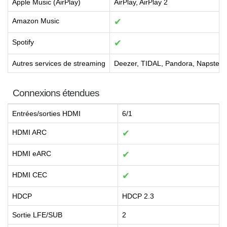
Apple Music (AirPlay)
AirPlay, AirPlay 2
Amazon Music
✔
Spotify
✔
Autres services de streaming
Deezer, TIDAL, Pandora, Napster, 
Connexions étendues
Entrées/sorties HDMI
6/1
HDMI ARC
✔
HDMI eARC
✔
HDMI CEC
✔
HDCP
HDCP 2.3
Sortie LFE/SUB
2