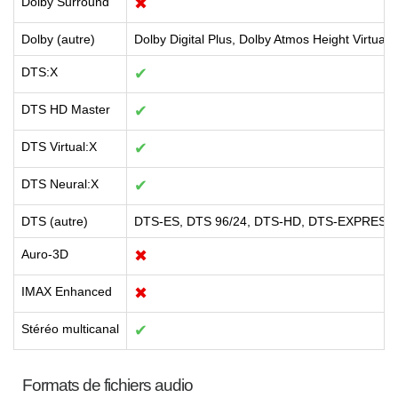
Dolby Surround
✖
Dolby (autre)
Dolby Digital Plus, Dolby Atmos Height Virtualiz
DTS:X
✔
DTS HD Master
✔
DTS Virtual:X
✔
DTS Neural:X
✔
DTS (autre)
DTS-ES, DTS 96/24, DTS-HD, DTS-EXPRESS
Auro-3D
✖
IMAX Enhanced
✖
Stéréo multicanal
✔
Formats de fichiers audio