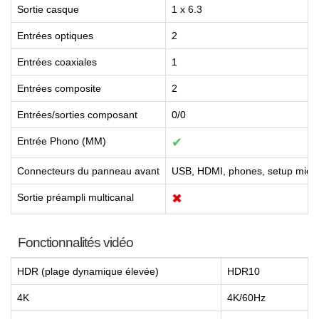
Sortie casque
1 x 6.3
Entrées optiques
2
Entrées coaxiales
1
Entrées composite
2
Entrées/sorties composant
0/0
Entrée Phono (MM)
✔
Connecteurs du panneau avant
USB, HDMI, phones, setup mic
Sortie préampli multicanal
✖
Fonctionnalités vidéo
HDR (plage dynamique élevée)
HDR10
4K
4K/60Hz