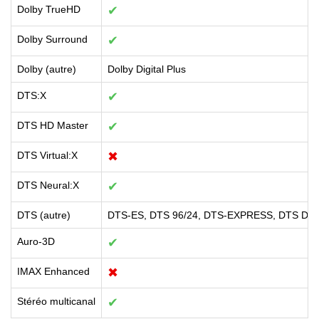
Dolby TrueHD
✔
Dolby Surround
✔
Dolby (autre)
Dolby Digital Plus
DTS:X
✔
DTS HD Master
✔
DTS Virtual:X
✖
DTS Neural:X
✔
DTS (autre)
DTS-ES, DTS 96/24, DTS-EXPRESS, DTS Digit
Auro-3D
✔
IMAX Enhanced
✖
Stéréo multicanal
✔