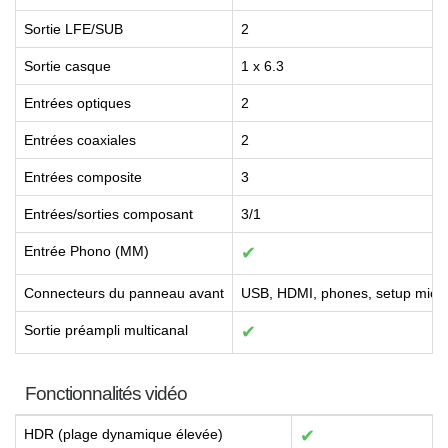
Sortie LFE/SUB
2
Sortie casque
1 x 6.3
Entrées optiques
2
Entrées coaxiales
2
Entrées composite
3
Entrées/sorties composant
3/1
Entrée Phono (MM)
✔
Connecteurs du panneau avant
USB, HDMI, phones, setup mic,
Sortie préampli multicanal
✔
Fonctionnalités vidéo
HDR (plage dynamique élevée)
✔