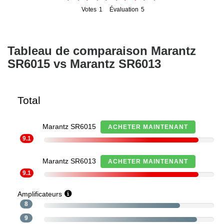
Votes
1
Évaluation
5
1
5
Tableau de comparaison Marantz
SR6015 vs Marantz SR6013
Total
Marantz SR6015
ACHETER MAINTENANT
9.1
Marantz SR6013
ACHETER MAINTENANT
9.1
Amplificateurs
8
9