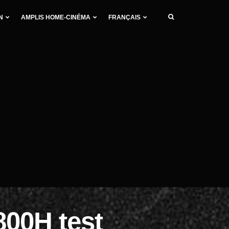
N
AMPLIS HOME-CINÉMA
FRANÇAIS
00H test