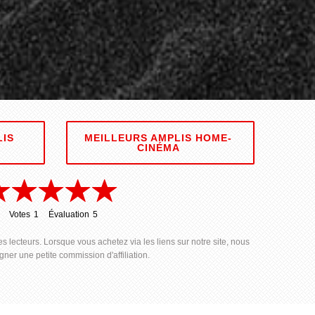
LIS
MEILLEURS AMPLIS HOME-
CINÉMA
Votes
1
Évaluation
5
1
5
s lecteurs. Lorsque vous achetez via les liens sur notre site, nous
ner une petite commission d'affiliation.