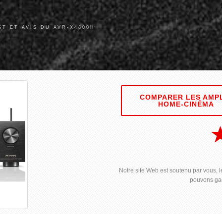
ST ET AVIS DU AVR-X4800H
COMPARER LES AMP
HOME-CINÉMA
Notre site Web est soutenu par vous, le
pouvons gag